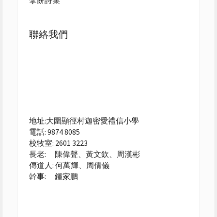
擘餅詩集
聯絡我們
地址:大圍顯徑村迦密愛禮信小學
電話: 9874 8085
校牧室: 2601 3223
長老: 陳偉聲、黃文欽、周漢彬
傳道人: 何萬輝、周倩儀
幹事: 鍾家鵬