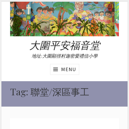
Skip
to
content
大圍平安福音堂
地址:大圍顯徑村迦密愛禮信小學
MENU
Tag:
聯堂/深區事工