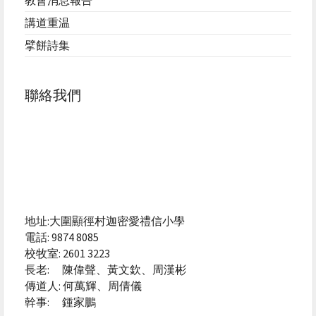
教會消息報告
講道重温
擘餅詩集
聯絡我們
地址:大圍顯徑村迦密愛禮信小學
電話: 9874 8085
校牧室: 2601 3223
長老: 陳偉聲、黃文欽、周漢彬
傳道人: 何萬輝、周倩儀
幹事: 鍾家鵬