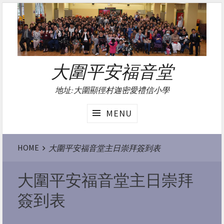
Skip
to
content
大圍平安福音堂
地址:大圍顯徑村迦密愛禮信小學
MENU
Website
HOME
大圍平安福音堂主日崇拜簽到表
Breadcrumbs
大圍平安福音堂主日崇拜
簽到表